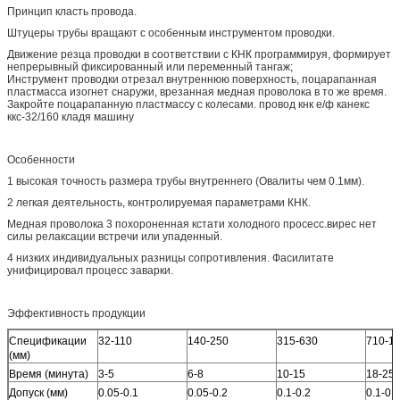
Принцип класть провода.
Штуцеры трубы вращают с особенным инструментом проводки.
Движение резца проводки в соответствии с КНК программируя, формирует
непрерывный фиксированный или переменный тангаж;
Инструмент проводки отрезал внутреннюю поверхность, поцарапанная
пластмасса изогнет снаружи, врезанная медная проволока в то же время.
Закройте поцарапанную пластмассу с колесами. провод кнк е/ф канекс
ккс-32/160 кладя машину
Особенности
1 высокая точность размера трубы внутреннего (Овалиты чем 0.1мм).
2 легкая деятельность, контролируемая параметрами КНК.
Медная проволока 3 похороненная кстати холодного просесс.вирес нет
силы релаксации встречи или упаденный.
4 низких индивидуальных разницы сопротивления. Фасилитате
унифицировал процесс заварки.
Эффективность продукции
Спецификации
32-110
140-250
315-630
710-1
(мм)
Время (минута)
3-5
6-8
10-15
18-25
Допуск (мм)
0.05-0.1
0.05-0.2
0.1-0.2
0.1-0.2