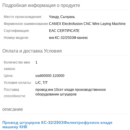
Подробная информация о продукте
Место происхождения:
Чэнду, Сычуань
Фирменное наименование:
CANEX Electrofusion CNC Wire Laying Machine
Сертификация:
EAC CERTIFICATE
Номер модели:
кнк КС-32/250ЗФ канекс
Оплата и доставка Условия
Количество мин
1
заказа:
Цена:
usd60000-110000
Условия оплаты:
L/C, T/T
Поставка
провод кнк 10сет кладя производственное
оборудование штуцеров
способности:
описание
Провод штуцеров КС-32/250ЗФелектрофусион кладя
машину КНК