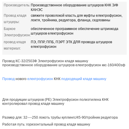
Производитель:
Производственное оборудование штуцеров КНК Э/Ф
КАНЭС
Провод кладя
свяжите проволокой класть для муфты електрофусион,
локтя, тройника, редуктора, фланца, седловины
штуцеры:
Баркое
обеспеченное программное обеспечение штрихкода
штуцеров електрофусион
Электрофусион:
провод кладя
ПЭ, ППР, ППБ, ПЭРТ ЭТК ДЛЯ провода штуцеров
електрофусион
материал:
Провод КС-32/250ЗФ Электрофусион кладя машину
производственное оборудование штуцеров електрофусион ккс-160/400зф
Провод
нового
електрофусион
КНК
подходящий кладя машину
Для продукции штуцеров (PE) Электрофусион полиэтилена КНК
контролировал провод кладя машину
Размер для: 32----250 локоть трубы куплингс/45-90/тройник редуктора
Работая путь: горизонтальный провод кладя машину