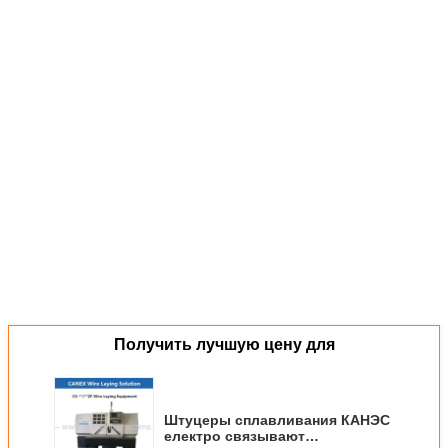
КС-20/125ЗФ, провод Электрофусион кладя машину, провод соединения
пе кладя машину,
електро провод сплавливания кладя мачне, провод електрофусион кладя
машину,
оборудование для продукции електрофусион, провода кладя
електрофусион
ккс-20/160зф ккс-32/160зф
ккс-160/400зф ккс-250/630зф
ккс-315/630зф
МАШИНА КНК ШТУЦЕРОВ ПРОДУКРИОН КС-32/250ЗФ Э/Ф
КС-250/630ЗФ
КС-400/800ЗФ
КС-630/1200ЗФ
КС-32/160ЗФ
Провод седловины кладя машину
класть провода седловины електрофусион выстукивая
провод пусковой площадки кладя машину
КОРП. канекс международное, лтд
провод сплавливания електо кладя машину - провод кладя електрофусион
машина замотки електрофусион
машина проводки електрофусион
Получить лучшую цену для
Штуцеры сплавливания КАНЭС
електро связывают