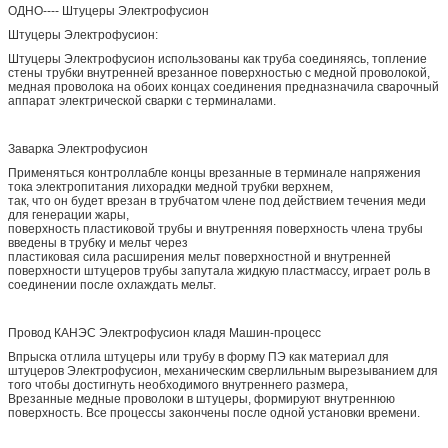
ОДНО---- Штуцеры Электрофусион
Штуцеры Электрофусион:
Штуцеры Электрофусион использованы как труба соединяясь, топление
стены трубки внутренней врезанное поверхностью с медной проволокой,
медная проволока на обоих концах соединения предназначила сварочный
аппарат электрической сварки с терминалами.
Заварка Электрофусион
Применяться контроллабле концы врезанные в терминале напряжения
тока электропитания лихорадки медной трубки верхнем,
так, что он будет врезан в трубчатом члене под действием течения меди
для генерации жары,
поверхность пластиковой трубы и внутренняя поверхность члена трубы
введены в трубку и мельт через
пластиковая сила расширения мельт поверхностной и внутренней
поверхности штуцеров трубы запутала жидкую пластмассу, играет роль в
соединении после охлаждать мельт.
Провод КАНЭС Электрофусион кладя Машин-процесс
Впрыска отлила штуцеры или трубу в форму ПЭ как материал для
штуцеров Электрофусион, механическим сверлильным вырезыванием для
того чтобы достигнуть необходимого внутреннего размера,
Врезанные медные проволоки в штуцеры, формируют внутреннюю
поверхность. Все процессы закончены после одной установки времени.