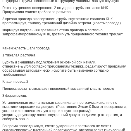
Штуцеры 1 трубы положенные в струбцину машины главную вручную.
Режа внутренняя поверхность 2 штуцеров трубы согласно КНК
Программинг.Ачиеве требовала размера
3 врезая провода в поверхность трубы внутреннюю согласно КНК
программируя, тангажу требований дизайна встречи. (класть провода)
Формируя внутренняя врезанная стена провода 4 согласно
запрограммированному КНК, достигнуть прицеленного техника требует
Канекс-класть шаги провода
1 тяжелая расточка.
Бурить и скашивать под условием основной оси начали,
отверстие & угол согласно требованиям техника, редактируют программу
обрабатывая автоматически. (смогите быть изменено согласно
требованиям)
Кладя провод 2
Процесс врезать связывает проволокой вызванный класть провод
3 формирующ.
Установленная окончательная сверлильная программа исполняет с
высокими спросами на допуске. (Расстояние Эксам.0.5мм от поверхности,
установило окончательную сверлильную программу)
уверить допуск округлости, внутренний допуск на диаметр отверстия, и
собирать ровно.
Во время провода кладя, слегка ударенная пластмасса не может
сбалансировать с внутренней поверхностью, овермуч водит к неудобный