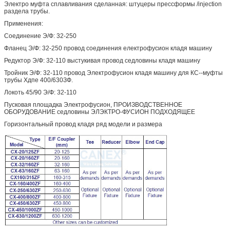
Электро муфта сплавливания сделанная: штуцеры прессформы /injection
раздела трубы.
Применения:
Соединение Э/Ф: 32-250
Фланец Э/Ф: 32-250 провод соединения електрофусион кладя машину
Редуктор Э/Ф: 32-110 выстукивая провод седловины кладя машину
Тройник Э/Ф: 32-110 провод Электрофусион кладя машину для КС--муфты
трубы Хдпе 400/630ЗФ.
Локоть 45/90 Э/Ф: 32-110
Пусковая площадка Электрофусион, ПРОИЗВОДСТВЕННОЕ
ОБОРУДОВАНИЕ седловины ЭЛЭКТРО-ФУСИОН ПОДХОДЯЩЕЕ
Горизонтальный провод кладя ряд модели и размера