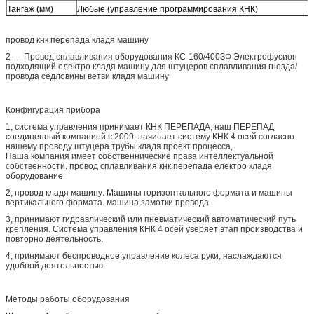
Тангаж (мм)
Любые (управление программирования КНК)
провод кнк перепада кладя машину
2---- Провод сплавливания оборудования КС-160/400ЗФ Электрофусион
подходящий електро кладя машину для штуцеров сплавливания гнезда/
провода седловины ветви кладя машину
Конфигурация прибора
1, система управления принимает КНК ПЕРЕПАДА, наш ПЕРЕПАД
соединенный компанией с 2009, начинает систему КНК 4 осей согласно
нашему проводу штуцера трубы кладя проект процесса,
Наша компания имеет собственнические права интеллектуальной
собственности. провод сплавливания кнк перепада електро кладя
оборудование
2, провод кладя машину: Машины горизонтального формата и машины
вертикального формата. машина замотки провода
3, принимают гидравлический или пневматический автоматический путь
крепления. Система управления КНК 4 осей уверяет этап производства и
повторно деятельность.
4, принимают беспроводное управление колеса руки, наслаждаются
удобной деятельностью
Методы работы оборудования