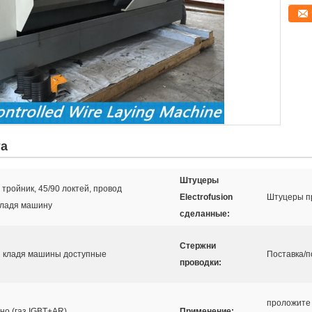
та
Штуцеры
 тройник, 45/90 локтей, провод
Electrofusion
Штуцеры пр
 кладя машину
сделанные:
Стержни
on кладя машины доступные
Поставка/п
проводки:
проложите 
но (газ IGBT+AR)
Применение: