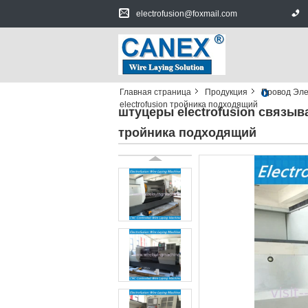
electrofusion@foxmail.com
Главная страница
Продукция
Провод Эле
electrofusion тройника подходящий
штуцеры electrofusion связыв
тройника подходящий