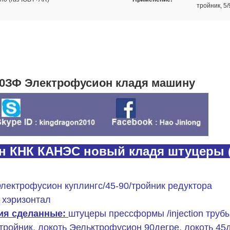
тройник, 5/
 (PE) Электрофусион полиэтилена
виреЭЛЭКТРО-СПЛАВЛИВАНИЯ ПОДХОДЯЩАЯ
для редуктора електрофу
ровод електрофусион
тройника подходящий
кладя машину
00ЗФ Электрофусион кладя машину
н КНК КАНЭС новый кладя штуцеры 
лектрофусион куплингс/45-90/тройник редуктора
 хэризонтал
ия сделанные:
штуцеры прессформы /injection трубы
ройник, локоть Эельктрофусион 90дегре, локоть 45д