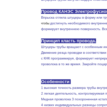
Провод КАНЭС Электрофусион
Впрыска отлила штуцеры в форму или т
достигнуть необходимого внутренн
чтобы
формирует внутреннюю поверхность. Все
Контролируемый КНК провод електрофусион к
Принцип класть провода.
Штуцеры трубы вращают с особенным ин
Движение резца проводки в соответствии
с КНК программируя, формирует непреры
проволока в то же время. Закройте поца
Контролируемый КНК провод електрофусион к
Особенности
1 высокая точность размера трубы внутр
2 легкая деятельность, контролируемая
Медная проволока 3 похороненная кстати
4 низких индивидуальных разницы сопро