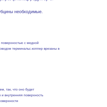
убцины необходимые.
е поверхностью с медной
роводом терминальс.коппер врезаны в
, так, что оно будет
ы и внутренняя поверхность
поверхности