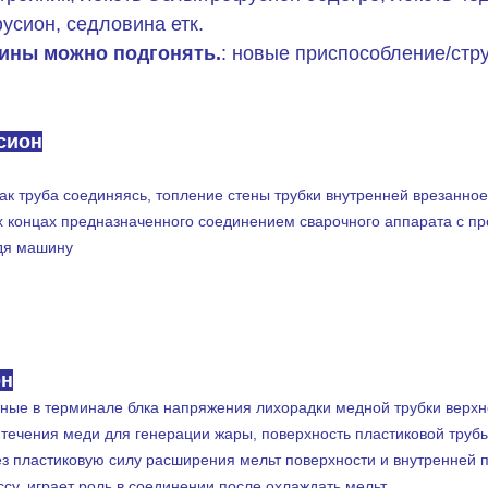
усион, седловина етк.
ины можно подгонять.
: новые приспособление/стр
ТРО-ФУСИОН ПОДХОДЯЩЕЕ
сион
к труба соединяясь, топление стены трубки внутренней врезанно
х концах предназначенного соединением сварочного аппарата с п
дя машину
ладя машину
он
ые в терминале блка напряжения лихорадки медной трубки верхнем
 течения меди для генерации жары, поверхность пластиковой труб
рез пластиковую силу расширения мельт поверхности и внутренней 
су, играет роль в соединении после охлаждать мельт.