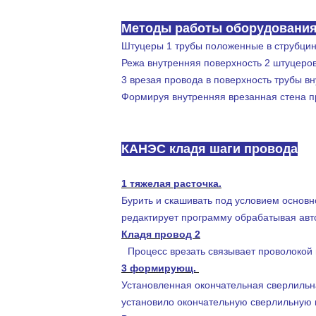
градусов и после этого кладет провод в проти
Методы работы оборудовани
Штуцеры 1 трубы положенные в струбци
Режа внутренняя поверхность 2 штуцеро
3 врезая провода в поверхность трубы в
Формируя внутренняя врезанная стена п
КАНЭС кладя шаги провода
1 тяжелая расточка.
Бурить и скашивать под условием основно
редактирует программу обрабатывая авт
Кладя провод 2
Процесс врезать связывает проволокой
3 формирующ.
Установленная окончательная сверлильн
установило окончательную сверлильную п