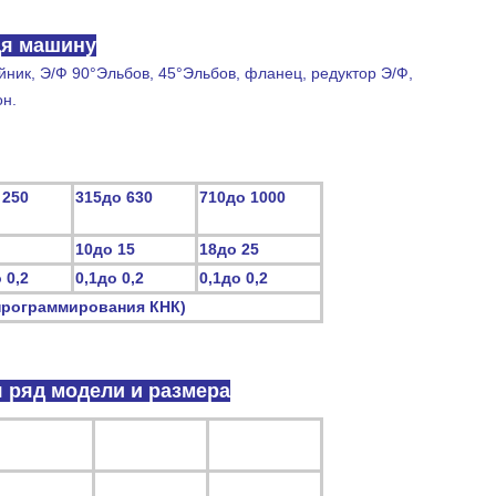
 кладя машину
дя машину
ник, Э/Ф 90°Эльбов, 45°Эльбов, фланец, редуктор Э/Ф,
он.
 250
315до 630
710до 1000
10до 15
18до 25
 0,2
0,1до 0,2
0,1до 0,2
программирования
КНК
)
 ряд модели и размера