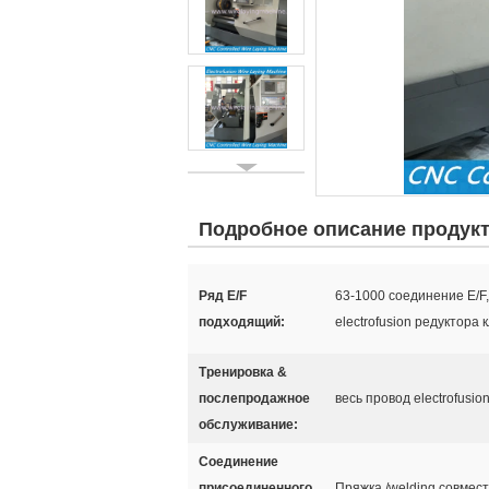
Подробное описание продук
Ряд E/F
63-1000 соединение E/F,
подходящий:
electrofusion редуктора
Тренировка &
послепродажное
весь провод electrofusi
обслуживание:
Соединение
присоединенного
Пряжка /welding совмест