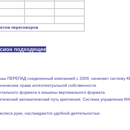
метом переговоров
усион подходящее
ш ПЕРЕПАД соединенный компанией с 2009, начинает систему КНК
ннические права интеллектуальной собственности.
нтального формата и машины вертикального формата.
тический автоматический путь крепления. Система управления КНК
колеса руки, наслаждаются удобной деятельностью
вой площадке електрофусион, которая после этого введена внутри к прессф
терминальный провод положения и положений на двойнике необходимый танг