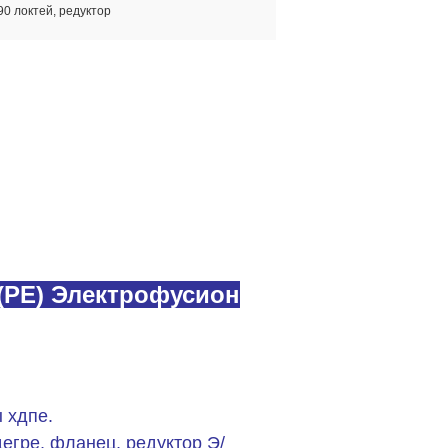
90 локтей, редуктор
сион муфты пе/редуктора електрофусион/
(PE) Электрофусион
 хдпе.
егре, фланец, редуктор Э/