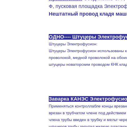
Ф, пусковая площадка Электроф
Нештатный провод кладя маш
ПРОИЗВОДСТВЕННОЕ ОБОРУДОВАНИЕ ЭЛЭК
ОДНО---- Штуцеры Электрофу
Штуцеры Электрофусион:
Штуцеры Электрофусион использованы ка
проволокой, медной проволокой на обои
штуцеры новаторским проводом КНК кла
провод електрофусион кладя машину
Контролируемый КНК провод електрофусион к
Прибор Вирелайинг и метод Вирелайинг
Заварка КАНЭС Электрофуси
Применяться контроллабле концы врезанн
врезан в трубчатом члене под действием
члена трубы введен в трубку и мельт че
штуцеров трубы запутал жидкую пластмас