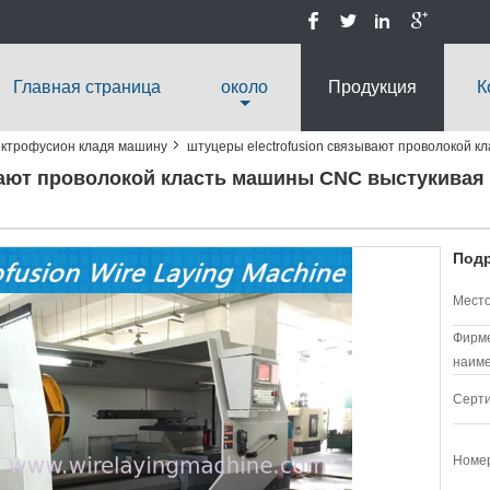
Главная страница
около
Продукция
К
ктрофусион кладя машину
штуцеры electrofusion связывают проволокой к
ают проволокой класть машины CNC выстукивая пр
Подр
Место
Фирм
наиме
Серт
Номер