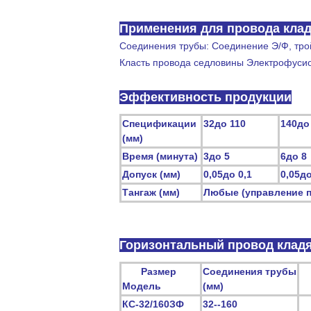
ПРОВОД КЛАДЯ, провод ЭЛЭКТРОФУСИОН МСА
Применения для провода кла
Соединения трубы: Соединение Э/Ф, трой
Класть провода седловины Электрофуси
Эффективность продукции
Спецификации
32до 110
140до
(
мм)
Время (
минута)
3до 5
6до 8
Допуск (
мм)
0,05до 0,1
0,05до
Тангаж (
мм)
Любые (управление 
Горизонтальный провод кладя
Размер
Соединения трубы
Модель
(мм)
КС-32/160ЗФ
32--160