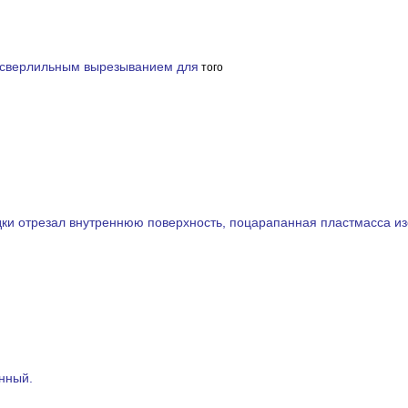
м сверлильным вырезыванием для
того
и отрезал внутреннюю поверхность, поцарапанная пластмасса из
нный.