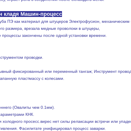
 кладя Машин-процесс
руба ПЭ как материал для штуцеров Электрофусион, механически
его размера, врезала медные проволоки в штуцеры,
 процессы закончены после одной установки времени.
ладя машину
струментом проводки.
вный фиксированный или переменный тангаж; Инструмент проводк
рапанную пластмассу с колесами.
ладя машину
еннего (Овалиты чем 0.1мм).
 параметрами КНК.
 холодного просесс.вирес нет силы релаксации встречи или упаде
тивления. Фасилитате унифицировал процесс заварки.