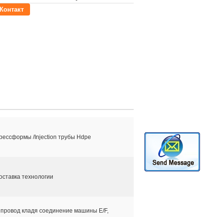
Контакт
ессформы /Injection трубы Hdpe
оставка технологии
провод кладя соединение машины E/F,