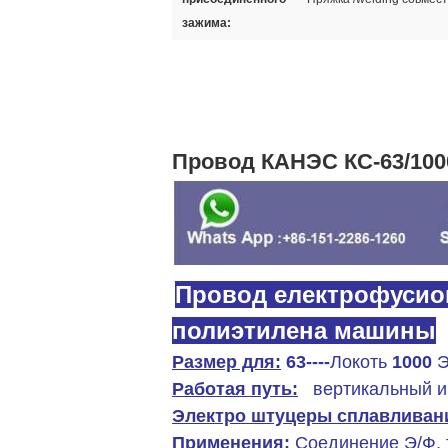
зажима:
Новая машина КНК для провода кладя штуцеры
ЭКУИПМЭНТлайинг ПРОДУКЦИИ 
Машина
выстукивая
п
електро штуцеров сплавливания
Провод КАНЭС КС-63/10
Провод електрофусио
полиэтилена машины
Размер для:
63----
Локоть
1000
Э
Работая путь:
вертикальный и
Электро штуцеры сплавливан
Применения:
Соединение Э/Ф, т