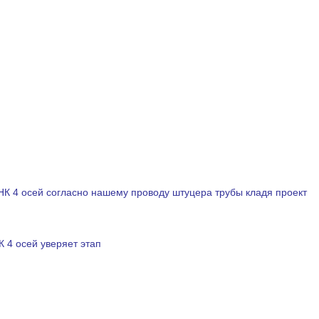
 4 осей согласно нашему проводу штуцера трубы кладя проект
 4 осей уверяет этап
орме типа штуцера седловины електрофусион.
аж. Инструмент после этого поворачивает 180