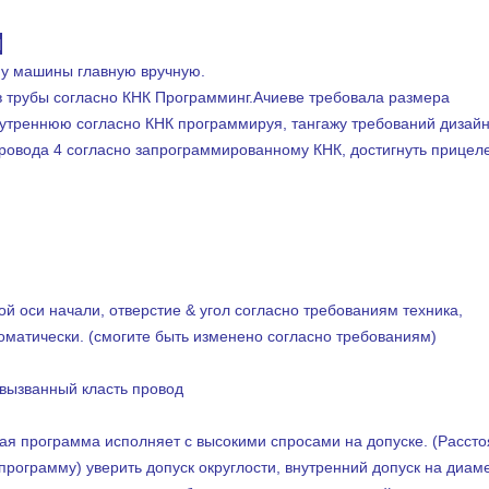
воположном направлении к второму терминалу.
я
ну машины главную вручную.
в трубы согласно КНК Программинг.Ачиеве требовала размера
нутреннюю согласно КНК программируя, тангажу требований дизайна
ровода 4 согласно запрограммированному КНК, достигнуть прицеле
й оси начали, отверстие & угол согласно требованиям техника,
оматически. (смогите быть изменено согласно требованиям)
 вызванный класть провод
ая программа исполняет с высокими спросами на допуске. (Рассто
рограмму) уверить допуск округлости, внутренний допуск на диаме