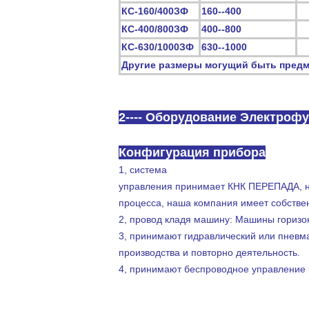
КС-160/400ЗФ
160--400
КС-400/800ЗФ
400--800
КС-630/1000ЗФ
630--1000
Другие размеры могущий быть пред
2---- Оборудование Электроф
Конфигурация прибора
1, система
управления принимает КНК ПЕРЕПАДА, на
процесса, наша компания имеет собстве
2, провод кладя машину: Машины горизо
3, принимают гидравлический или пневма
производства и повторно деятельность.
4, принимают беспроводное управление 
Класть провода в спиральной картине к пуско
Свяжите проволокой класть начала на первый 