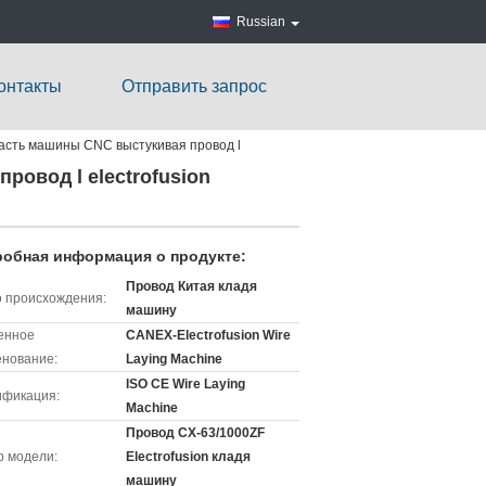
Russian
онтакты
Отправить запрос
ласть машины CNC выстукивая провод l
овод l electrofusion
обная информация о продукте:
Провод Китая кладя
 происхождения:
машину
енное
CANEX-Electrofusion Wire
нование:
Laying Machine
ISO CE Wire Laying
ификация:
Machine
Провод CX-63/1000ZF
 модели:
Electrofusion кладя
машину